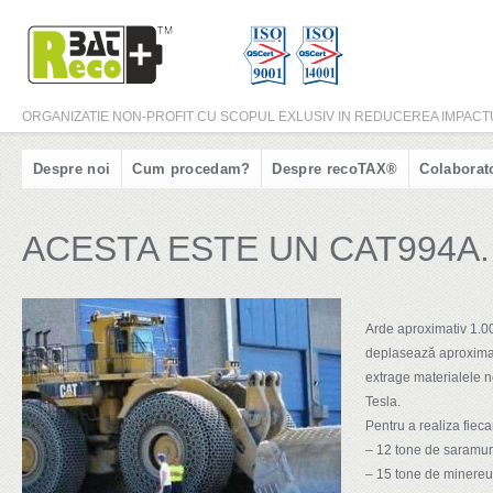
ORGANIZATIE NON-PROFIT CU SCOPUL EXLUSIV IN REDUCEREA IMPACTU
Despre noi
Cum procedam?
Despre recoTAX®
Colaborat
ACESTA ESTE UN CAT994A.
Arde aproximativ 1.000
deplasează aproximat
extrage materialele n
Tesla.
Pentru a realiza fiecar
– 12 tone de saramură
– 15 tone de minereu